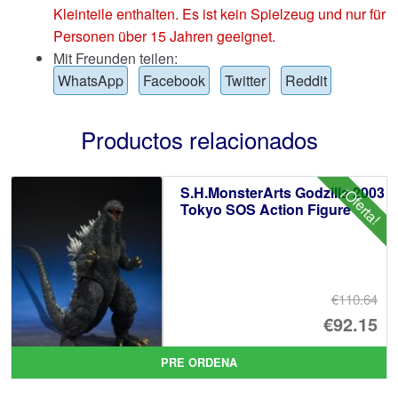
Kleinteile enthalten. Es ist kein Spielzeug und nur für
Personen über 15 Jahren geeignet.
Mit Freunden teilen:
WhatsApp
Facebook
Twitter
Reddit
Productos relacionados
S.H.MonsterArts Godzilla 2003
¡Oferta!
Tokyo SOS Action Figure
€110.64
El
€92.15
pr
El
PRE ORDENA
or
pr