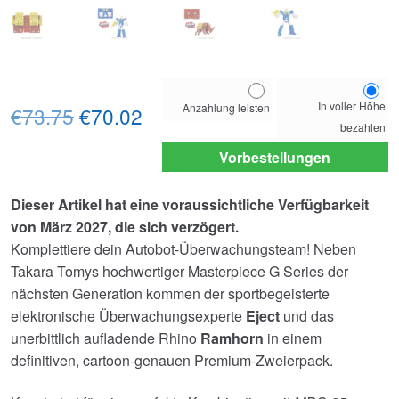
Choose
In voller Höhe
Anzahlung leisten
Ursprünglicher
Aktueller
your
€73.75
€70.02
bezahlen
payment
Preis
Preis
option
Vorbestellungen
war:
ist:
Dieser Artikel hat eine voraussichtliche Verfügbarkeit
€73.75
€70.02.
von März 2027, die sich verzögert.
Komplettiere dein Autobot-Überwachungsteam! Neben
Takara Tomys hochwertiger Masterpiece G Series der
nächsten Generation kommen der sportbegeisterte
elektronische Überwachungsexperte
Eject
und das
unerbittlich aufladende Rhino
Ramhorn
in einem
definitiven, cartoon-genauen Premium-Zweierpack.