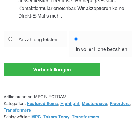
ausschließlich über unser Homepage-E-Mail-
Kontaktformular erreichbar. Wir akzeptieren keine
Direkt-E-Mails mehr.
Choose
Anzahlung leisten
your
In voller Höhe bezahlen
payment
option
Vorbestellungen
Artikelnummer:
MPGEJECTRAM
Kategorien:
Featured Items
,
Highlight
,
Masterpiece
,
Preorders
,
Transformers
Schlagwörter:
MPG
,
Takara Tomy
,
Transformers