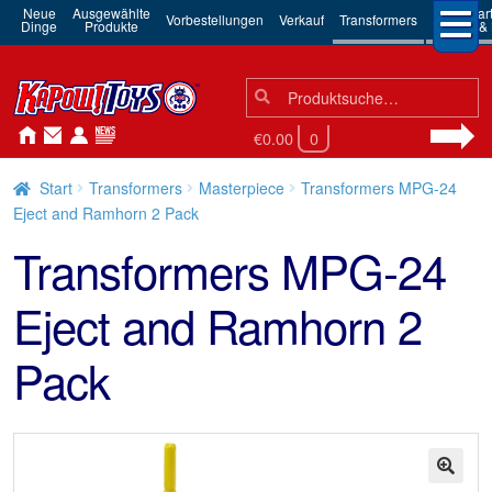
Neue
Ausgewählte
3rd Par
Vorbestellungen
Verkauf
Transformers
Dinge
Produkte
Robots & 
Suchen
Suche
nach:
€0.00
0
Start
Transformers
Masterpiece
Transformers MPG-24
Eject and Ramhorn 2 Pack
Transformers MPG-24
Eject and Ramhorn 2
Pack