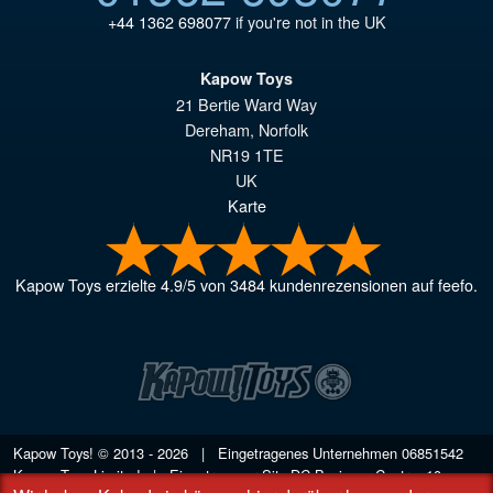
+44 1362 698077
if you're not in the UK
Kapow Toys
21 Bertie Ward Way
Dereham
,
Norfolk
NR19 1TE
UK
Karte
Kapow Toys
erzielte
4.9
/
5
von
3484
kundenrezensionen auf feefo.
Kapow Toys! © 2013 - 2026 | Eingetragenes Unternehmen
06851542
Kapow Toys Limited | Eingetragener Sitz DC Business Centre, 10