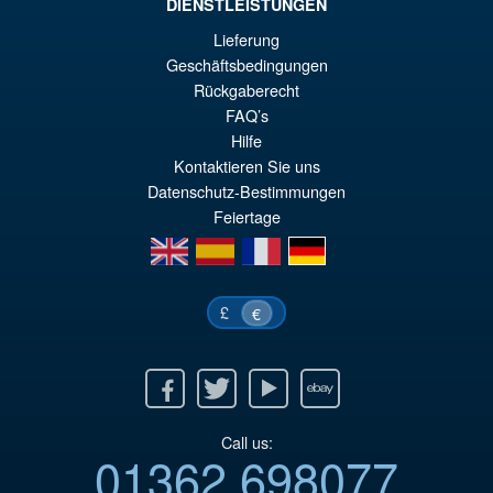
DIENSTLEISTUNGEN
Lieferung
Geschäftsbedingungen
€79.90
Rückgaberecht
El
€67.56
FAQ’s
pr
El
Hilfe
PRE ORDENA
Kontaktieren Sie uns
or
pr
Datenschutz-Bestimmungen
er
ac
Feiertage
€7
es
en
es
fr
de
€6
£
€
Facebook
Twitter
Youtube
Ebay
Call us:
01362 698077