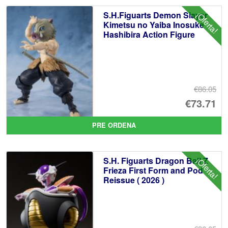
er
ac
S.H.Figuarts Demon Slayer
¡Oferta!
€1
es
Kimetsu no Yaiba Inosuke
Hashibira Action Figure
€9
€86.05
El
€73.71
pr
El
PRE ORDENA
or
pr
er
ac
S.H. Figuarts Dragon Ball Z
¡Oferta!
€8
es
Frieza First Form and Pod
Reissue ( 2026 )
€7