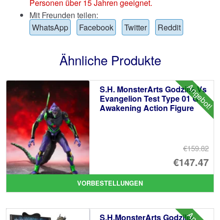
Personen über 15 Jahren geeignet.
Mit Freunden teilen:
WhatsApp
Facebook
Twitter
Reddit
Ähnliche Produkte
Angebot!
S.H. MonsterArts Godzilla Vs
Evangelion Test Type 01 G
Awakening Action Figure
€159.82
Ur
€147.47
Pr
Ak
VORBESTELLUNGEN
wa
Pr
€1
ist
S.H.MonsterArts Godzilla