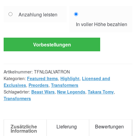
Choose
Anzahlung leisten
your
In voller Höhe bezahlen
payment
option
Vorbestellungen
Artikelnummer:
TFNLGALVATRON
Kategorien:
Featured Items
,
Highlight
,
Licensed and
Exclusives
,
Preorders
,
Transformers
Schlagwörter:
Beast Wars
,
New Legends
,
Takara Tomy
,
Transformers
Zusätzliche
Lieferung
Bewertungen
Information