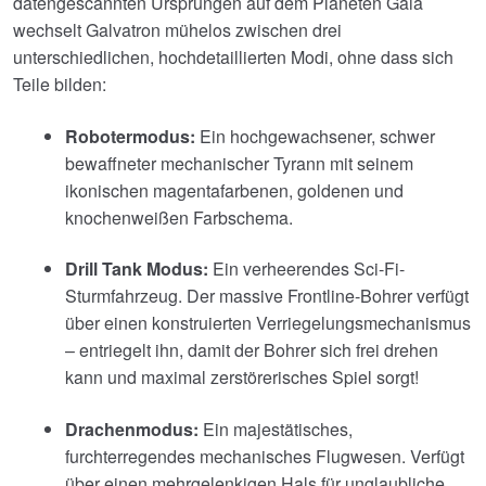
datengescannten Ursprüngen auf dem Planeten Gaia
wechselt Galvatron mühelos zwischen drei
unterschiedlichen, hochdetaillierten Modi, ohne dass sich
Teile bilden:
Robotermodus:
Ein hochgewachsener, schwer
bewaffneter mechanischer Tyrann mit seinem
ikonischen magentafarbenen, goldenen und
knochenweißen Farbschema.
Drill Tank Modus:
Ein verheerendes Sci-Fi-
Sturmfahrzeug. Der massive Frontline-Bohrer verfügt
über einen konstruierten Verriegelungsmechanismus
– entriegelt ihn, damit der Bohrer sich frei drehen
kann und maximal zerstörerisches Spiel sorgt!
Drachenmodus:
Ein majestätisches,
furchterregendes mechanisches Flugwesen. Verfügt
über einen mehrgelenkigen Hals für unglaubliche