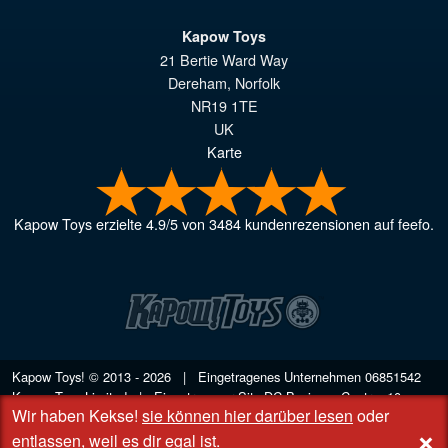
Kapow Toys
21 Bertie Ward Way
Dereham
,
Norfolk
NR19 1TE
UK
Karte
Kapow Toys
erzielte
4.9
/
5
von
3484
kundenrezensionen auf feefo.
Kapow Toys! © 2013 - 2026 | Eingetragenes Unternehmen
06851542
Kapow Toys Limited | Eingetragener Sitz DC Business Centre, 10
Wir haben Kekse!
sie können hier darüber lesen
oder
Charles Wood Rd, Rash's Green, Dereham, Norfolk NR19 1SX | VAT
+
GB 948221025
entlassen, weil es dir egal ist
.