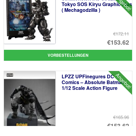
Angebot!
€1
Tokyo SOS Kiryu Graphic Plus
( Mechagodzilla )
€172.11
Ur
€153.62
Pr
Ak
VORBESTELLUNGEN
wa
Pr
€1
ist
Angebot!
LPZZ UPFinegures DC
€1
Comics – Absolute Batman
1/12 Scale Action Figure
€165.96
Ur
€153.62
Pr
Ak