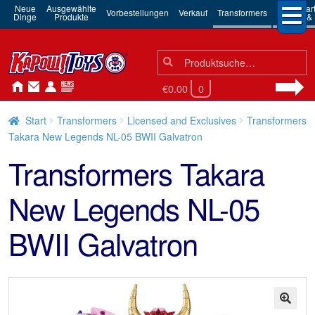
Neue
Ausgewählte
3rd Par
Vorbestellungen
Verkauf
Transformers
Dinge
Produkte
Robots & 
Suchen
Suche
nach:
€0.00
0
Start
Transformers
Licensed and Exclusives
Transformers
Takara New Legends NL-05 BWII Galvatron
Transformers Takara
New Legends NL-05
BWII Galvatron