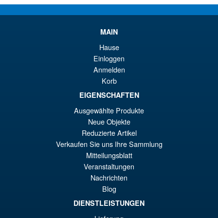
VORBESTELLUNGEN
wa
Pr
€1
ist
MAIN
Angebot!
S.H.Figuarts Dragon Ball Z
€1
Hause
Frieza Fourth Form Action
Figure ( New Sculpt )
Einloggen
Anmelden
Korb
€43.02
EIGENSCHAFTEN
Ur
€36.82
Ausgewählte Produkte
Neue Objekte
Pr
Ak
VORBESTELLUNGEN
Reduzierte Artikel
wa
Pr
Verkaufen Sie uns Ihre Sammlung
€4
ist
Mitteilungsblatt
Angebot!
S.H.MonsterArts Godzilla 2003
Veranstaltungen
€3
Tokyo SOS Action Figure
Nachrichten
Blog
DIENSTLEISTUNGEN