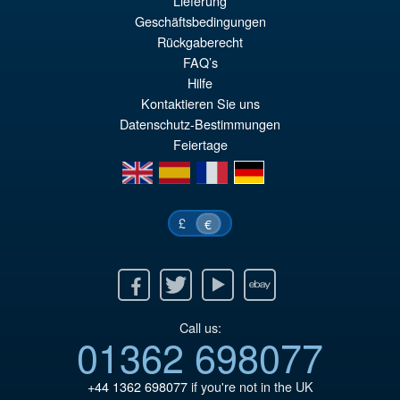
Lieferung
€110.64
Geschäftsbedingungen
Ur
€92.15
Rückgaberecht
Pr
Ak
FAQ’s
VORBESTELLUNGEN
wa
Pr
Hilfe
Kontaktieren Sie uns
€1
ist
Datenschutz-Bestimmungen
€9
Feiertage
en
es
fr
de
£
€
Facebook
Twitter
Youtube
Ebay
Call us:
01362 698077
+44 1362 698077
if you're not in the UK