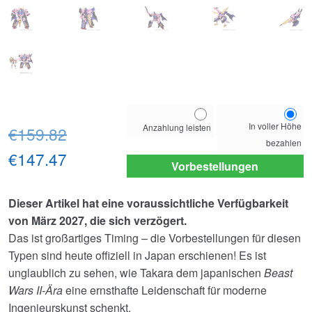
Choose
In voller Höhe
Anzahlung leisten
Ursprünglicher
your
€159.82
bezahlen
payment
Preis
Aktueller
€147.47
option
Vorbestellungen
war:
Preis
Dieser Artikel hat eine voraussichtliche Verfügbarkeit
€159.82
ist:
von März 2027, die sich verzögert.
€147.47.
Das ist großartiges Timing – die Vorbestellungen für diesen
Typen sind heute offiziell in Japan erschienen! Es ist
unglaublich zu sehen, wie Takara dem japanischen
Beast
Wars II-Ära
eine ernsthafte Leidenschaft für moderne
Ingenieurskunst schenkt.