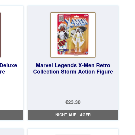
€73.75
ist:
€67.58.
 Deluxe
Marvel Legends X-Men Retro
re
Collection Storm Action Figure
licher
€23.30
NICHT AUF LAGER