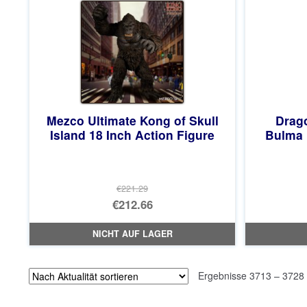
Mezco Ultimate Kong of Skull
Drago
Island 18 Inch Action Figure
Bulma 
€221.29
Ursprünglicher
€212.66
Preis
Aktueller
NICHT AUF LAGER
war:
Preis
€221.29
ist:
Ergebnisse 3713 – 3728
€212.66.