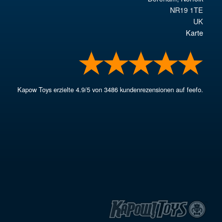
NR19 1TE
UK
Karte
Kapow Toys
erzielte
4.9
/
5
von
3486
kundenrezensionen auf feefo.