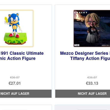
€73.75
ist:
€67.58.
991 Classic Ultimate
Mezco Designer Series
nic Action Figure
Tiffany Action Figu
€36.87
€36.87
Ursprünglicher
Ursprüng
€27.01
€33.13
Preis
Aktueller
Preis
Aktueller
NICHT AUF LAGER
NICHT AUF LAGER
war:
Preis
war:
Preis
€36.87
ist:
€36.87
ist:
€27.01.
€33.13.