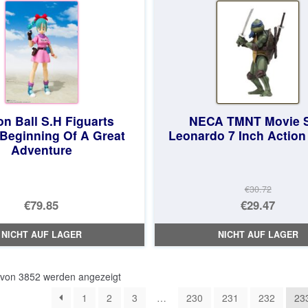
n Ball S.H Figuarts
NECA TMNT Movie S
Beginning Of A Great
Leonardo 7 Inch Action
Adventure
€30.72
Ursprüng
€79.85
€29.47
Preis
Aktueller
NICHT AUF LAGER
NICHT AUF LAGER
war:
Preis
€30.72
ist:
Nach
 von 3852 werden angezeigt
€29.47.
Aktualität
1
2
3
…
230
231
232
23
sortiert