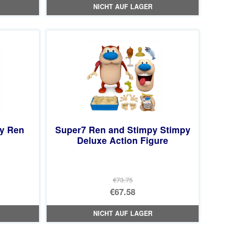
NICHT AUF LAGER
y Ren
Super7 Ren and Stimpy Stimpy
Deluxe Action Figure
€73.75
licher
Ursprünglicher
€67.58
Preis
Aktueller
NICHT AUF LAGER
war:
Preis