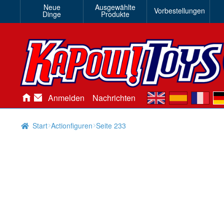
Neue
Ausgewählte
Vorbestellungen
Dinge
Produkte
en
es
fr
de
Anmelden
Nachrichten
Start
Actionfiguren
Seite 233