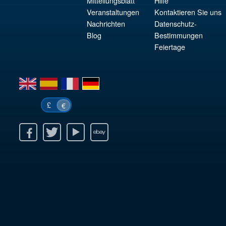
Mitteilungsblatt
Hilfe
Veranstaltungen
Kontaktieren Sie uns
Nachrichten
Datenschutz-
Blog
Bestimmungen
Feiertage
en
es
fr
de
£
€
k
itter
Youtube
Ebay