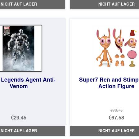
NICHT AUF LAGER
NICHT AUF LAGER
 Legends Agent Anti-
Super7 Ren and Stimp
Venom
Action Figure
€73.75
Ursprüng
€29.45
€67.58
Preis
Aktueller
NICHT AUF LAGER
NICHT AUF LAGER
war:
Preis