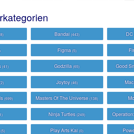
erkategorien
Bandai
DC
(8)
(443)
Figma
Fi
)
(5)
s
Godzilla
Good S
(41)
(65)
Joytoy
Mac
(2)
(46)
ds
Masters Of The Universe
Mc
(699)
(138)
Ninja Turtles
Operation
1)
(249)
h
Play Arts Kai
Powe
(5)
(0)