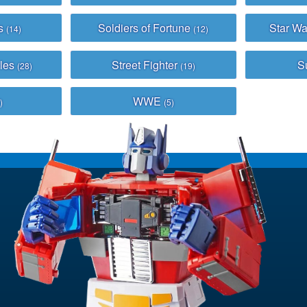
ys
Soldiers of Fortune
Star Wa
(14)
(12)
bles
Street Fighter
S
(28)
(19)
WWE
)
(5)