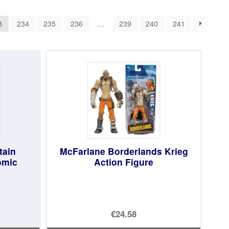
3
234
235
236
…
239
240
241
tain
McFarlane Borderlands Krieg
omic
Action Figure
€24.58