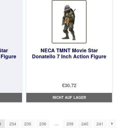
tar
NECA TMNT Movie Star
 Figure
Donatello 7 Inch Action Figure
licher
€30.72
NICHT AUF LAGER
3
234
235
236
…
239
240
241