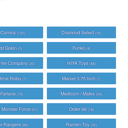
 Comics
Diamond Select
(133)
(16)
rst Gokin
Funko
(0)
(4)
mile Company
HIYA Toys
(30)
(48)
hine Robo
Marvel 3.75 Inch
(7)
(7)
Farlane
Medicom / Mafex
(79)
(59)
: Monster Force
Order 66
(51)
(18)
r Rangers
Ramen Toy
(88)
(32)