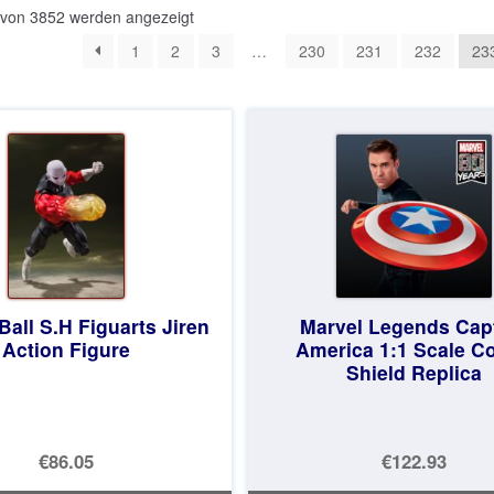
Nach
 von 3852 werden angezeigt
Aktualität
1
2
3
…
230
231
232
23
sortiert
all S.H Figuarts Jiren
Marvel Legends Cap
Action Figure
America 1:1 Scale C
Shield Replica
€86.05
€122.93