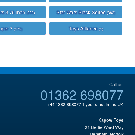
rs 3.75 Inch
Star Wars Black Series
(200)
(382)
uper 7
Toys Alliance
(172)
(1)
Call us:
01362 698077
+44 1362 698077
if you're not in the UK
Kapow Toys
21 Bertie Ward Way
Dereham
,
Norfolk