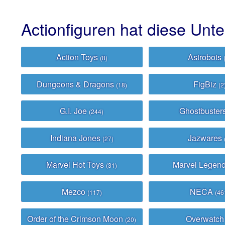
Actionfiguren hat diese Unt
Action Toys
Astrobots
(8)
Dungeons & Dragons
FigBiz
(18)
(2
G.I. Joe
Ghostbuster
(244)
Indiana Jones
Jazwares
(27)
Marvel Hot Toys
Marvel Legen
(31)
Mezco
NECA
(117)
(46
Order of the Crimson Moon
Overwatc
(20)