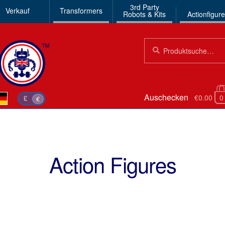
3rd Party
Verkauf
Transformers
Robots & Kits
Actionfigur
Suchen
Suche
nach:
Auschecken
€0.00
0
£
€
Action Figures