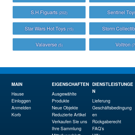
S.H.Figuarts
Sentinel To
(202)
Star Wars Hot Toys
Storm Collecti
(15)
Valaverse
Voltron
(5)
(7
MAIN
EIGENSCHAFTEN
DIENSTLEISTUNGE
N
Hause
Ausgewählte
Einloggen
Produkte
Lieferung
Anmelden
Neue Objekte
Geschäftsbedingung
Korb
Reduzierte Artikel
en
Verkaufen Sie uns
Rückgaberecht
Ihre Sammlung
FAQ’s