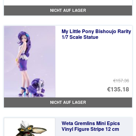
NICHT AUF LAGER
My Little Pony Bishoujo Rarity
1/7 Scale Statue
€157.36
Ur
€135.18
Pr
Ak
NICHT AUF LAGER
wa
Pr
€1
ist
Weta Gremlins Mini Epics
€1
Vinyl Figure Stripe 12 cm