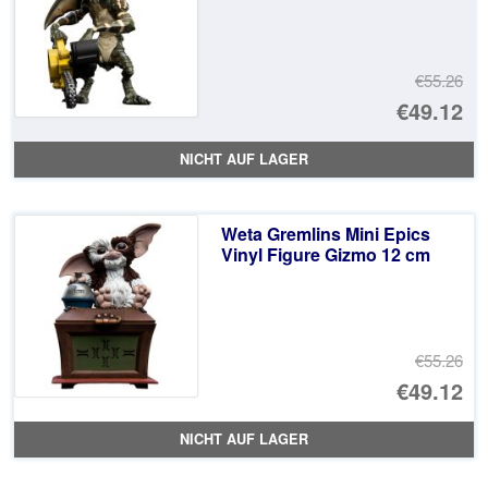
€55.26
Ur
€49.12
Pr
Ak
NICHT AUF LAGER
wa
Pr
€5
ist
Weta Gremlins Mini Epics
€4
Vinyl Figure Gizmo 12 cm
€55.26
Ur
€49.12
Pr
Ak
NICHT AUF LAGER
wa
Pr