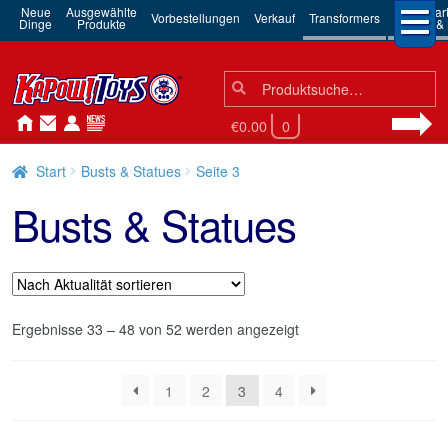
Neue
Ausgewählte
3rd Par
Vorbestellungen
Verkauf
Transformers
Dinge
Produkte
Robots & 
Suchen
Suche
nach:
€0.00
0
Start
Busts & Statues
Seite 3
Busts & Statues
Nach
Ergebnisse 33 – 48 von 52 werden angezeigt
Aktualität
sortiert
1
2
3
4