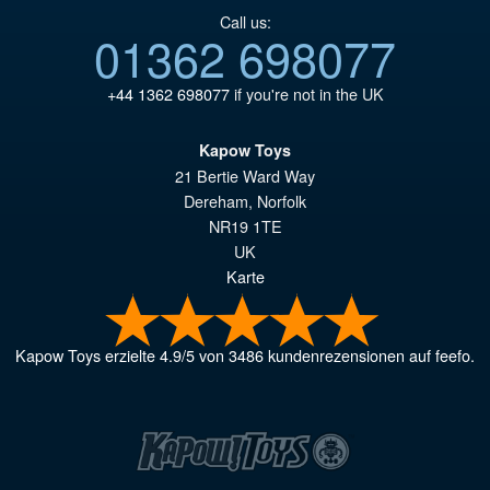
Call us:
01362 698077
+44 1362 698077
if you're not in the UK
Kapow Toys
21 Bertie Ward Way
Dereham
,
Norfolk
NR19 1TE
UK
Karte
Kapow Toys
erzielte
4.9
/
5
von
3486
kundenrezensionen auf feefo.