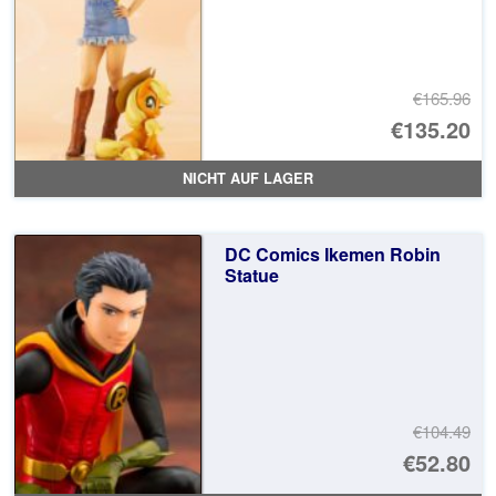
€165.96
Ur
€135.20
Pr
Ak
NICHT AUF LAGER
wa
Pr
€1
ist
DC Comics Ikemen Robin
€1
Statue
€104.49
Ur
€52.80