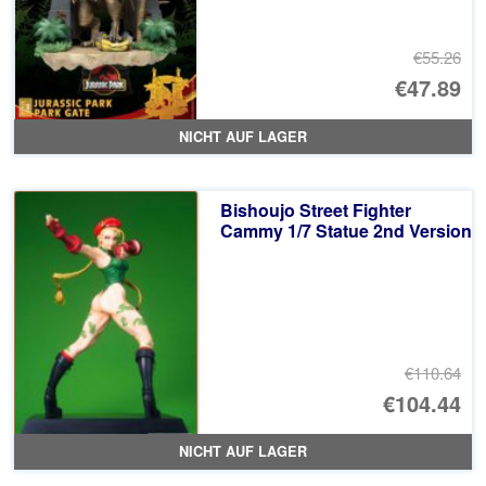
€55.26
Ur
€47.89
Pr
Ak
NICHT AUF LAGER
wa
Pr
€5
ist
Bishoujo Street Fighter
€4
Cammy 1/7 Statue 2nd Version
€110.64
Ur
€104.44
Pr
Ak
NICHT AUF LAGER
wa
Pr