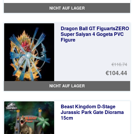
Pr
Ak
NICHT AUF LAGER
wa
Pr
€7
ist
Dragon Ball GT FiguartsZERO
€7
Super Saiyan 4 Gogeta PVC
Figure
€116.74
Ur
€104.44
Pr
Ak
NICHT AUF LAGER
wa
Pr
€1
ist
Beast Kingdom D-Stage
€1
Jurassic Park Gate Diorama
15cm