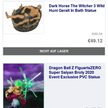
€5
ist
Dark Horse The Witcher 3 Wild
€4
Hunt Geralt In Bath Statue
€98.34
Ur
€49.12
Pr
Ak
NICHT AUF LAGER
wa
Pr
€9
ist
Dragon Ball Z FiguartsZERO
€4
Super Saiyan Broly 2020
Event Exclusive PVC Statue