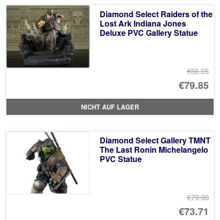
Diamond Select Raiders of the
Lost Ark Indiana Jones
Deluxe PVC Gallery Statue
€86.05
Ur
€79.85
Pr
Ak
NICHT AUF LAGER
wa
Pr
€8
ist
Diamond Select Gallery TMNT
€7
The Last Ronin Michelangelo
PVC Statue
€79.90
Ur
€73.71