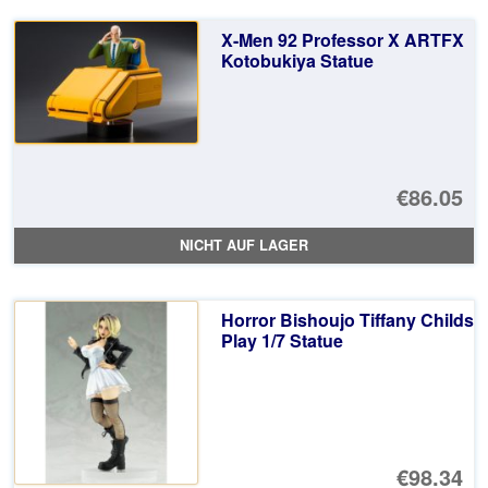
€1
ist
X-Men 92 Professor X ARTFX
€1
Kotobukiya Statue
€86.05
NICHT AUF LAGER
Horror Bishoujo Tiffany Childs
Play 1/7 Statue
€98.34