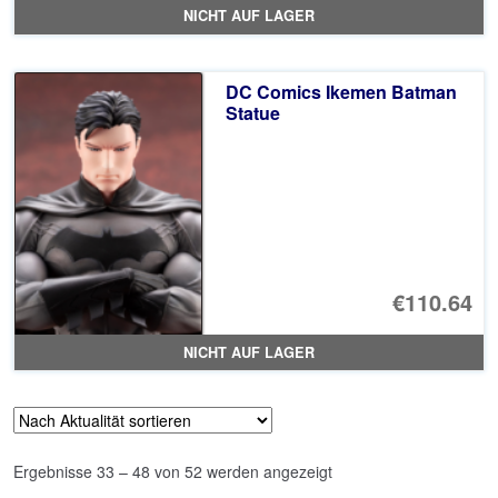
Pr
Ak
NICHT AUF LAGER
wa
Pr
€1
ist
DC Comics Ikemen Batman
€5
Statue
€110.64
NICHT AUF LAGER
Nach
Ergebnisse 33 – 48 von 52 werden angezeigt
Aktualität