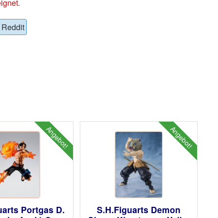
ignet.
Reddit
Angebot!
Angebot!
uarts Portgas D.
S.H.Figuarts Demon