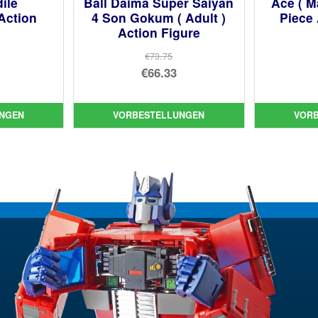
ile
Ball Daima Super Saiyan
Ace ( M
Action
4 Son Gokum ( Adult )
Piece 
Action Figure
€73.75
prünglicher
Ursprünglicher
€66.33
is
ueller
Preis
Aktueller
:
is
war:
Preis
NGEN
VORBESTELLUNGEN
VOR
.29
€73.75
ist:
00.
€66.33.