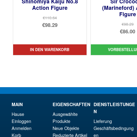
Shinomiya Kaiju No.8
Sir Crocod
Action Figure
(Marineford) 
Figure
€110.64
Ursprünglicher
€98.29
€98.29
Urs
€86.00
Preis
Aktueller
Pre
Akt
war:
Preis
war
Pre
€110.64
ist:
IN DEN WARENKORB
VORBESTELLU
€98
ist:
€98.29.
€86.
MAIN
EIGENSCHAFTEN
DIENSTLEISTUNGE
N
Hause
Ausgewählte
Einloggen
Produkte
Lieferung
Anmelden
Neue Objekte
Geschäftsbedingung
Korb
Reduzierte Artikel
en