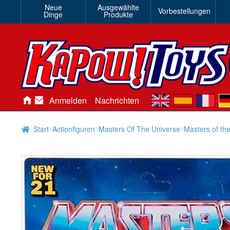
Neue
Ausgewählte
Vorbestellungen
Dinge
Produkte
en
es
fr
de
Anmelden
Nachrichten
Start
Actionfiguren
Masters Of The Universe
Masters of the