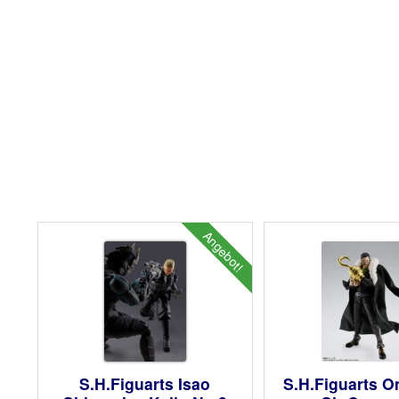
Angebot!
S.H.Figuarts Isao
S.H.Figuarts O