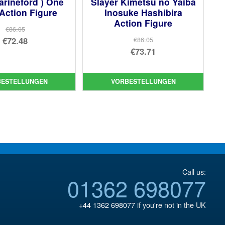
arineford ) One
Slayer Kimetsu no Yaiba
Action Figure
Inosuke Hashibira
Action Figure
€86.05
Ursprünglicher
€72.48
€86.05
Ursprünglicher
€73.71
Preis
Aktueller
Preis
Aktueller
war:
Preis
war:
Preis
€86.05
ist:
BESTELLUNGEN
VORBESTELLUNGEN
€86.05
ist:
€72.48.
€73.71.
Call us:
01362 698077
+44 1362 698077
if you're not in the UK