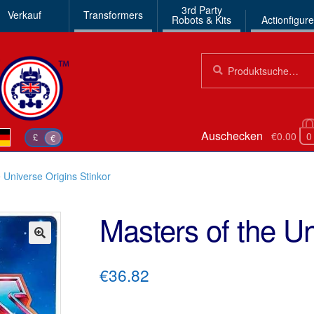
3rd Party
Verkauf
Transformers
Robots & Kits
Actionfigur
Suchen
Suche
nach:
Auschecken
€0.00
0
£
€
 Universe Origins Stinkor
Masters of the Un
🔍
€36.82