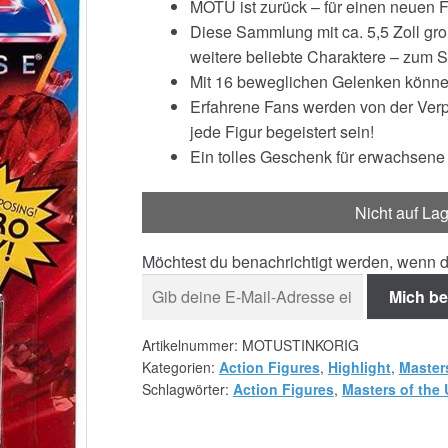
MOTU ist zurück – für einen neuen 
Diese Sammlung mit ca. 5,5 Zoll gro
weitere beliebte Charaktere – zum 
Mit 16 beweglichen Gelenken könne
Erfahrene Fans werden von der Verp
jede Figur begeistert sein!
Ein tolles Geschenk für erwachsene
Nicht auf La
Möchtest du benachrichtigt werden, wenn d
Mich be
Artikelnummer:
MOTUSTINKORIG
Kategorien:
Action Figures
,
Highlight
,
Master
Schlagwörter:
Action Figures
,
Masters of the 