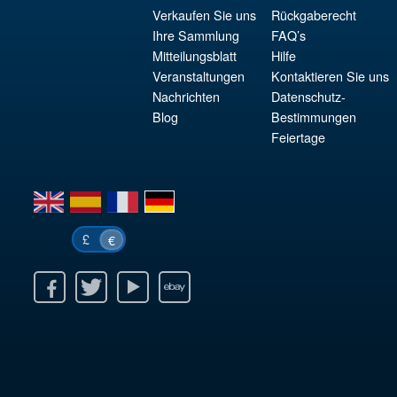
Verkaufen Sie uns
Rückgaberecht
Ihre Sammlung
FAQ’s
Mitteilungsblatt
Hilfe
Veranstaltungen
Kontaktieren Sie uns
Nachrichten
Datenschutz-
Blog
Bestimmungen
Feiertage
en
es
fr
de
£
€
k
itter
Youtube
Ebay