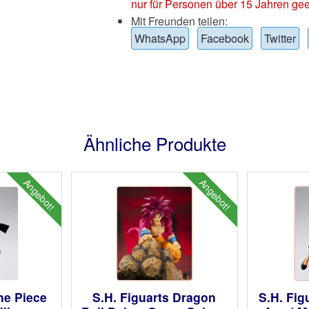
nur für Personen über 15 Jahren gee
Mit Freunden teilen:
WhatsApp
Facebook
Twitter
Ähnliche Produkte
Angebot!
Angebot!
ne Piece
S.H. Figuarts Dragon
S.H. Fig